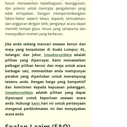
house menawarkan kepelbagaian, keanggunan, 
dan potensi untuk mencipta pengalaman yang 
tidak terlupakan. Dengan mempertimbangkan 
faktor-faktor seperti lokasi, kapasiti, kemudahan, 
dan anggaran dengan teliti, penganjur acara dapat 
memilih tempat glass house yang sempurna dan 
mewujudkan momen yang berkesan.
Jika anda sedang mencari sewaan kerusi dan 
meja yang berpatutan di Kuala Lumpur, KL, 
Selangor, dan Johor, 
SewaKerusiMeja
 adalah 
pilihan yang dipercayai. Kami menawarkan 
pelbagai pilihan kerusi dan meja untuk acara 
berbagai saiz, memastikan anda mempunyai 
perabot yang diperlukan untuk menampung 
tetamu anda. Dengan harga yang kompetitif 
dan komitmen kepada kepuasan pelanggan, 
SewaKerusiMeja
 adalah pilihan yang dapat 
dipercayai untuk keperluan sewaan acara 
anda. Hubungi 
kami 
hari ini untuk pertanyaan 
mengenai perkhidmatan ini dan menjayakan 
acara anda.
Soalan Lazim (FAQ)