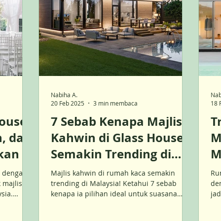
Nabiha A.
Nab
20 Feb 2025
3 min membaca
18 
ouse?
7 Sebab Kenapa Majlis
T
n, dan
Kahwin di Glass House
M
kan
Semakin Trending di
M
Malaysia (Dan Kenapa
W
a dengan
Majlis kahwin di rumah kaca semakin
Ru
Anda Akan Suka!)
P
 majlis,
trending di Malaysia! Ketahui 7 sebab
de
sia.
kenapa ia pilihan ideal untuk suasana
jad
mewah, romantik & jimat kos!
Ket