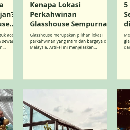
a
Kenapa Lokasi
5
jan?
Perkahwinan
S
use
Glasshouse Sempurna
d
ilihan
untuk Majlis Intim di
tuk acara
Glasshouse merupakan pilihan lokasi
Me
Malaysia
a sewaan
perkahwinan yang intim dan bergaya di
gl
an
Malaysia. Artikel ini menjelaskan
dan
ng
manfaatnya, idea dekorasi, julat bajet, dan
pe
 semua
tip merancang hari bahagia anda dengan
de
sempurna.
— 
ber
im