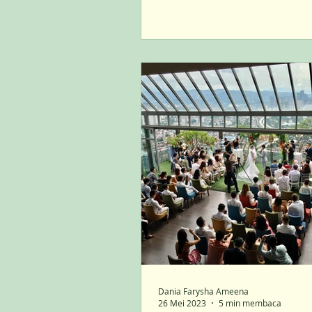
Dania Farysha Ameena
26 Mei 2023
5 min membaca