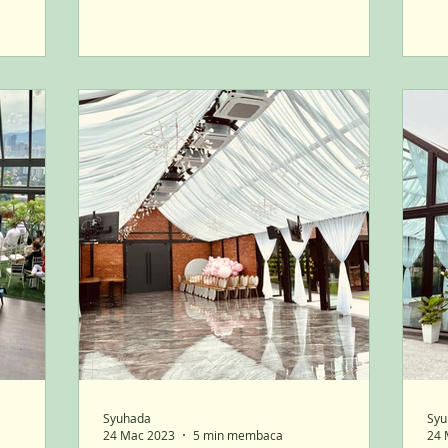
Syuhada
Syu
24 Mac 2023
5 min membaca
24 