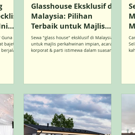
g
Glasshouse Eksklusif di
S
klist
Malaysia: Pilihan
M
Ini
Terbaik untuk Majlis
M
tkan
Perkahwinan Impian
T
? Guna
Sewa "glass house" eksklusif di Malaysia
Car
Anda!
at bajet,
untuk majlis perkahwinan impian, acara
Sel
 berjalan
korporat & parti istimewa dalam suasana
ka
elegan.
un