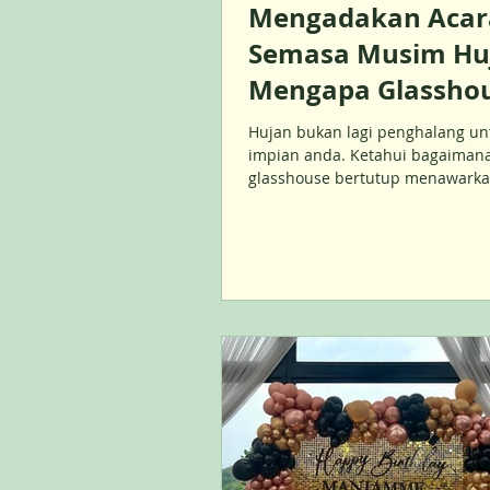
Mengadakan Acar
Semasa Musim Hu
Mengapa Glassho
Bertutup Adalah P
Hujan bukan lagi penghalang un
Terbaik Anda
impian anda. Ketahui bagaiman
glasshouse bertutup menawark
perlindungan cuaca, estetika ya
menawan, dan fleksibiliti untuk
jenis majlis di Malaysia.