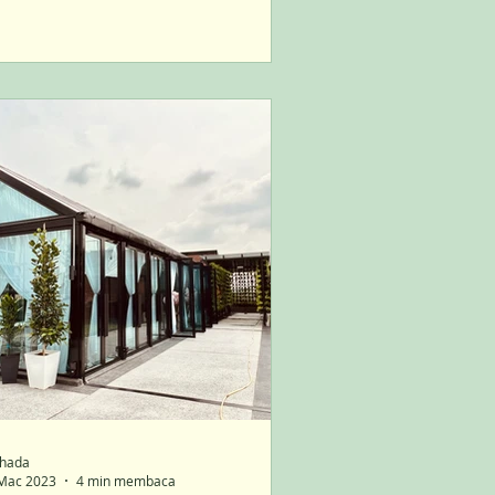
hada
Mac 2023
4 min membaca