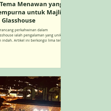
 Tema Menawan yang
empurna untuk Majlis
i Glasshouse
rancang perkahwinan dalam
asshouse ialah pengalaman yang unik
 indah. Artikel ini berkongsi lima tema
rkahwinan yang menawan, sesuai
ngan keindahan semula jadi venue kaca
lengkap dengan idea hiasan, tip
guna, dan inspirasi dekor untuk majlis
pian anda.