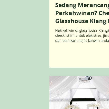
Sedang Merancan
Perkahwinan? Chec
Glasshouse Klang 
Bakal Menyelama
Nak kahwin di glasshouse Klang
Anda
checklist ini untuk elak stres, jim
dan pastikan majlis kahwin anda
lancar.