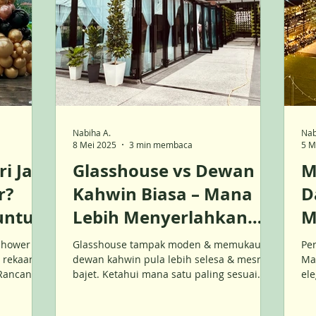
Nabiha A.
Nab
8 Mei 2025
3 min membaca
5 M
i Jadi
Glasshouse vs Dewan
M
r?
Kahwin Biasa – Mana
D
untuk
Lebih Menyerlahkan
M
Majlis Kahwin Anda?
T
shower &
Glasshouse tampak moden & memukau,
Per
N
, rekaan
dewan kahwin pula lebih selesa & mesra
Mal
 Rancang
bajet. Ketahui mana satu paling sesuai
el
untuk majlis impian anda di Malaysia.
da