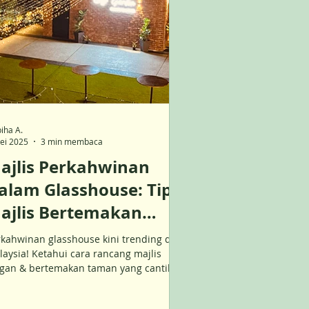
iha A.
ei 2025
3 min membaca
ajlis Perkahwinan
alam Glasshouse: Tip
ajlis Bertemakan
aman Yang Cantik &
kahwinan glasshouse kini trending di
ampak Eksklusif
aysia! Ketahui cara rancang majlis
egan & bertemakan taman yang cantik
n nampak eksklusif.