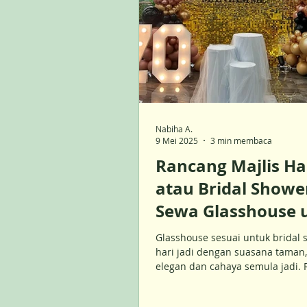
Nabiha A.
9 Mei 2025
3 min membaca
Rancang Majlis Har
atau Bridal Showe
Sewa Glasshouse 
Suasana Moden &
Glasshouse sesuai untuk bridal 
Eksklusif
hari jadi dengan suasana taman
elegan dan cahaya semula jadi.
majlis unik & bergaya hari ini!