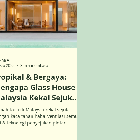
iha A.
Feb 2025
3 min membaca
ropikal & Bergaya:
engapa Glass House di
alaysia Kekal Sejuk
alaupun Dalam Cuaca
mah kaca di Malaysia kekal sejuk
anas!
ngan kaca tahan haba, ventilasi semula
i & teknologi penyejukan pintar.
ahui rahsianya!