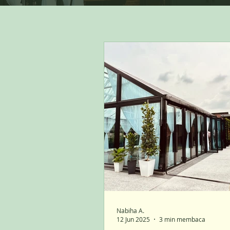
Nabiha A.
12 Jun 2025
3 min membaca